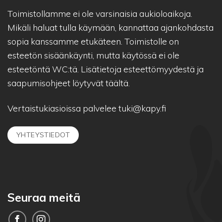
Toimistollamme ei ole varsinaisia aukioloaikoja.
Mikäli haluat tulla käymään, kannattaa ajankohdasta
sopia kanssamme etukäteen. Toimistolle on
esteetön sisäänkäynti, mutta käytössä ei ole
esteetöntä WC:tä. Lisätietoja esteettömyydestä ja
saapumisohjeet löytyvät
täältä.
Vertaistukiasioissa palvelee
tuki@kapy.fi
YHTEYSTIEDOT
Seuraa meitä