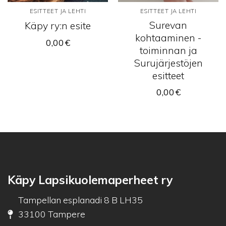
ESITTEET JA LEHTI
ESITTEET JA LEHTI
Surevan
Käpy ry:n esite
kohtaaminen -
0,00
€
toiminnan ja
Surujärjestöjen
esitteet
0,00
€
Käpy Lapsikuolemaperheet ry
Tampellan esplanadi 8 B LH35
33100 Tampere