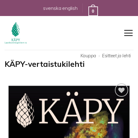
Skip
svenska
english
0
to
content
Kauppa
›
Esitteet ja lehti
KÄPY-vertaistukilehti
Lisää
toivelistalle