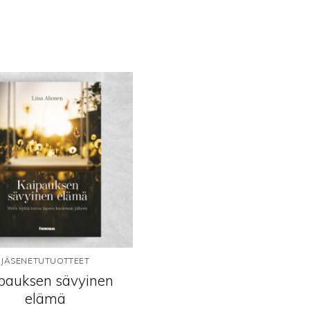
.
Lisää
toivelistalle
JÄSENETUTUOTTEET
pauksen sävyinen
elämä