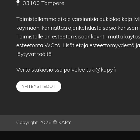
33100 Tampere
Toimistollamme ei ole varsinaisia aukioloaikoja. Mik
käymään, kannattaa ajankohdasta sopia kanssam
Toimistolle on esteetön sisäänkäynti, mutta käytös
esteetöntä WC:tä. Lisätietoja esteettömyydestä j
löytyvät
täältä.
Vertaistukiasioissa palvelee
tuki@kapy.fi
YHTEYSTIEDOT
Copyright 2026 © KÄPY