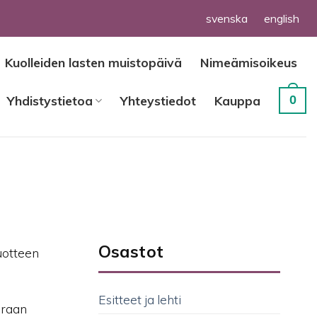
svenska
english
Kuolleiden lasten muistopäivä
Nimeämisoikeus
0
Yhdistystietoa
Yhteystiedot
Kauppa
Osastot
uotteen
Esitteet ja lehti
oraan