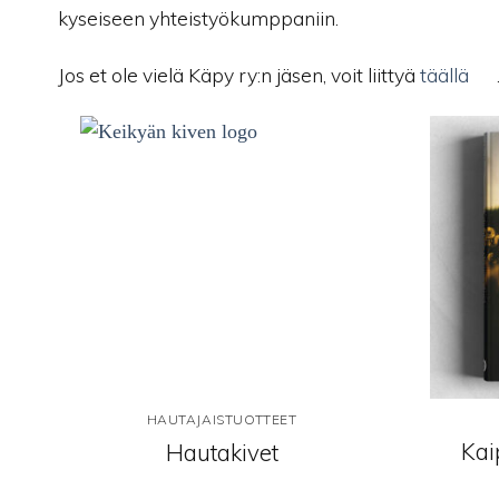
kyseiseen yhteistyökumppaniin.
Jos et ole vielä Käpy ry:n jäsen, voit liittyä
täällä
Lisää
toivelistalle
HAUTAJAISTUOTTEET
Kai
Hautakivet