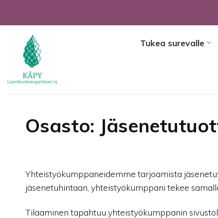
Skip
to
content
Tukea surevalle
Osasto: Jäsenetutuot
Yhteistyökumppaneidemme tarjoamista jäsenetutuo
jäsenetuhintaan, yhteistyökumppani tekee samalla
Tilaaminen tapahtuu yhteistyökumppanin sivustolla.