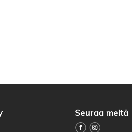
y
Seuraa meitä