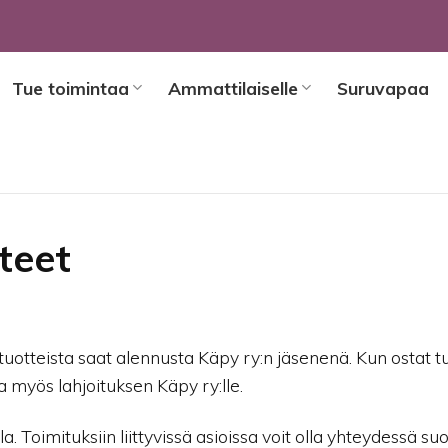
Tue toimintaa
Ammattilaiselle
Suruvapaa
teet
tteista saat alennusta Käpy ry:n jäsenenä. Kun ostat t
 myös lahjoituksen Käpy ry:lle.
 Toimituksiin liittyvissä asioissa voit olla yhteydessä su