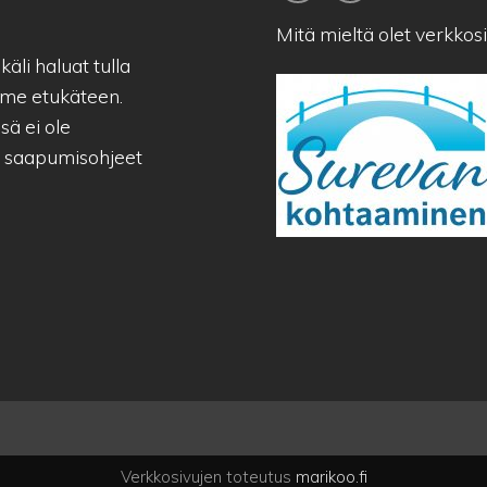
Mitä mieltä olet verkko
äli haluat tulla
me etukäteen.
sä ei ole
a saapumisohjeet
Verkkosivujen toteutus
marikoo.fi