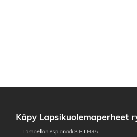
Käpy Lapsikuolemaperheet r
Tampellan esplanadi 8 B LH35