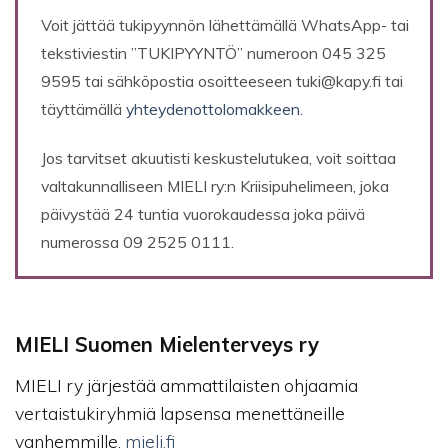
Voit jättää tukipyynnön lähettämällä WhatsApp- tai
tekstiviestin ”TUKIPYYNTÖ” numeroon 045 325
9595 tai sähköpostia osoitteeseen
tuki@kapy.fi
tai
täyttämällä
yhteydenottolomakkeen.
Jos tarvitset akuutisti keskustelutukea, voit soittaa
valtakunnalliseen MIELI ry:n Kriisipuhelimeen, joka
päivystää 24 tuntia vuorokaudessa joka päivä
numerossa 09 2525 0111.
MIELI Suomen Mielenterveys ry
MIELI ry järjestää ammattilaisten ohjaamia
vertaistukiryhmiä lapsensa menettäneille
vanhemmille.
mieli.fi