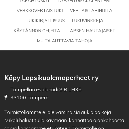
TAPAHTUMAT
TAPAHTUMAKALENTERI
VERKKOVERTAISTUKI
VERTAISTARINOITA
TUKIKIRJALLISUUS
LUKUVINKKEJÄ
KÄYTÄNNÖN OHJEITA
LAPSEN HAUTAJAISET
MUITA AUTTAVIA TAHOJA
Käpy Lapsikuolemaperheet ry
Tampellan esplanadi 8 B LH35
33100 Tampere
Toimistollamme ei ole varsinaisia aukioloaikoja.
Mikäli haluat tulla käymään, kannattaa ajankohdasta
sopia kanssamme etukäteen. Toimistolle on