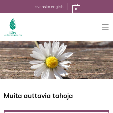
Skip
svenska
english
0
to
content
Muita auttavia tahoja