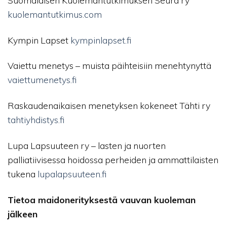
kuolemantutkimus.com
Kympin Lapset
kympinlapset.fi
Vaiettu menetys – muista päihteisiin menehtynyttä
vaiettumenetys.fi
Raskaudenaikaisen menetyksen kokeneet Tähti ry
tahtiyhdistys.fi
Lupa Lapsuuteen ry – lasten ja nuorten
palliatiivisessa hoidossa perheiden ja ammattilaisten
tukena
lupalapsuuteen.fi
Tietoa maidonerityksestä vauvan kuoleman
jälkeen