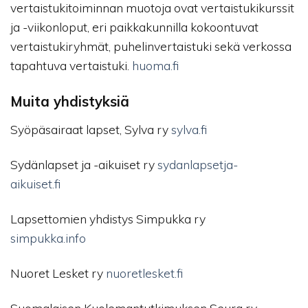
vertaistukitoiminnan muotoja ovat vertaistukikurssit
ja -viikonloput, eri paikkakunnilla kokoontuvat
vertaistukiryhmät, puhelinvertaistuki sekä verkossa
tapahtuva vertaistuki.
huoma.fi
Muita yhdistyksiä
Syöpäsairaat lapset, Sylva ry
sylva.fi
Sydänlapset ja -aikuiset ry
sydanlapsetja-
aikuiset.fi
Lapsettomien yhdistys Simpukka ry
simpukka.info
Nuoret Lesket ry
nuoretlesket.fi
Suomalaisen Kuolemantutkimuksen Seura ry