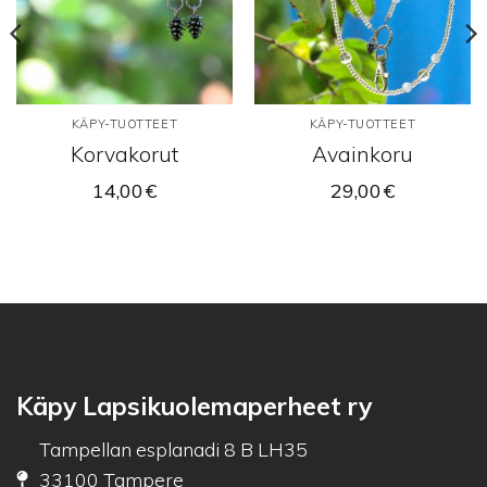
KÄPY-TUOTTEET
KÄPY-TUOTTEET
Korvakorut
Avainkoru
14,00
€
29,00
€
Käpy Lapsikuolemaperheet ry
Tampellan esplanadi 8 B LH35
33100 Tampere