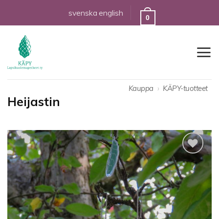
Skip
svenska
english
0
to
content
Kauppa
›
KÄPY-tuotteet
Heijastin
Lisää
toivelistalle