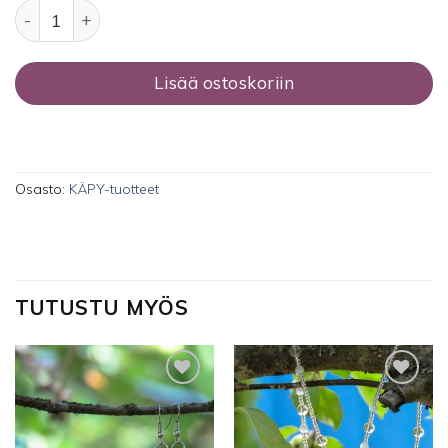
Heijastin määrä
Lisää ostoskoriin
Osasto:
KÄPY-tuotteet
TUTUSTU MYÖS
Lisää
Lisää
toivelistalle
toivelistalle