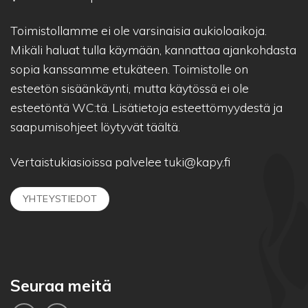
Toimistollamme ei ole varsinaisia aukioloaikoja.
Mikäli haluat tulla käymään, kannattaa ajankohdasta
sopia kanssamme etukäteen. Toimistolle on
esteetön sisäänkäynti, mutta käytössä ei ole
esteetöntä WC:tä. Lisätietoja esteettömyydestä ja
saapumisohjeet löytyvät
täältä.
Vertaistukiasioissa palvelee
tuki@kapy.fi
YHTEYSTIEDOT
Seuraa meitä