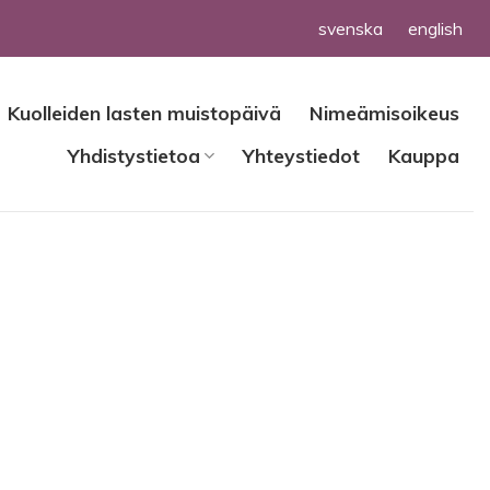
svenska
english
Kuolleiden lasten muistopäivä
Nimeämisoikeus
Yhdistystietoa
Yhteystiedot
Kauppa