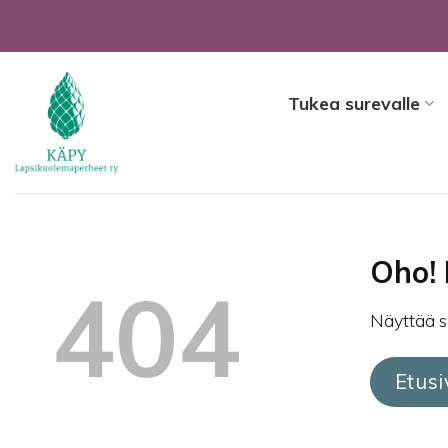
Skip
to
content
Tukea surevalle
Oho! 
404
Näyttää si
Etusi