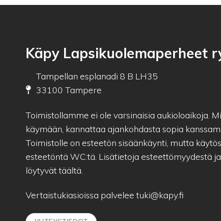
Käpy Lapsikuolemaperheet r
Tampellan esplanadi 8 B LH35
33100 Tampere
Toimistollamme ei ole varsinaisia aukioloaikoja. Mik
käymään, kannattaa ajankohdasta sopia kanssam
Toimistolle on esteetön sisäänkäynti, mutta käytös
esteetöntä WC:tä. Lisätietoja esteettömyydestä j
löytyvät
täältä.
Vertaistukiasioissa palvelee
tuki@kapy.fi