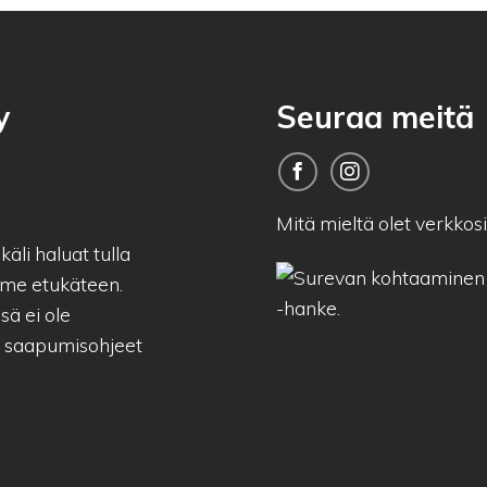
y
Seuraa meitä
Mitä mieltä olet verkko
äli haluat tulla
me etukäteen.
sä ei ole
a saapumisohjeet