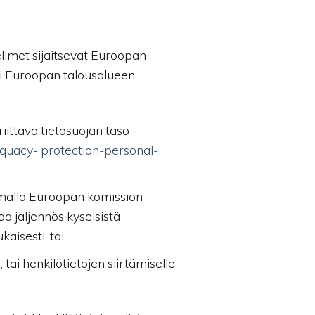
elimet sijaitsevat Euroopan
tai Euroopan talousalueen
ittävä tietosuojan taso
equacy-
protection-personal-
tämällä Euroopan komission
a jäljennös kyseisistä
aisesti; tai
ai henkilötietojen siirtämiselle