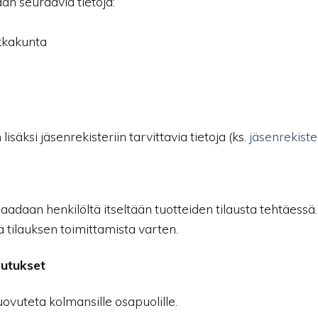
n seuraavia tietoja:
ikkakunta
säksi jäsenrekisteriin tarvittavia tietoja (ks.
jäsenrekiste
adaan henkilöltä itseltään tuotteiden tilausta tehtäessä.
 tilauksen toimittamista varten.
vutukset
ovuteta kolmansille osapuolille.