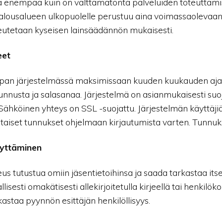
ä enempää kuin on välttämätöntä palveluiden toteuttamise
lousalueen ulkopuolelle perustuu aina voimassaolevaan h
eutetaan kyseisen lainsäädännön mukaisesti.
eet
upan järjestelmässä maksimissaan kuuden kuukauden ajan
unnusta ja salasanaa. Järjestelmä on asianmukaisesti suoj
. Sähköinen yhteys on SSL -suojattu. Järjestelmän käyttäjiä 
taiset tunnukset ohjelmaan kirjautumista varten. Tunnuksia 
lyttäminen
eus tutustua omiin jäsentietoihinsa ja saada tarkastaa its
isesti omakätisesti allekirjoitetulla kirjeellä tai henkilöko
kastaa pyynnön esittäjän henkilöllisyys.