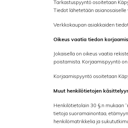
Tarkastuspyyntö osoitetaan Käpy
Tiedot lähetetään asianosaisell
Verkkokaupan asiakkaiden tiedot
Oikeus vaatia tiedon korjaami
Jokaisella on oikeus vaatia rekist
poistamista. Korjaamispyyntö on syy
Korjaamispyyntö osoitetaan Käpy
Muut henkilötietojen käsittelyyn
Henkilötietolain 30 §:n mukaan ”r
tietoja suoramainontaa, etämyyn
henkilömatrikkelia ja sukututkimu