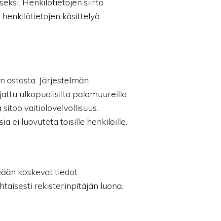
ksi. Henkilötietojen siirto
enkilötietojen käsittelyä
 ostosta. Järjestelmän
attu ulkopuolisilta palomuureilla
sitoo vaitiolovelvollisuus.
ei luovuteta toisille henkilöille.
eään koskevat tiedot.
htaisesti rekisterinpitäjän luona.