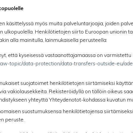
kopuolelle
jen käsittelyssä myös muita palveluntarjoajia, joiden palv
n ulkopuolella. Henkilötietojen siirto Euroopan unionin 
akin alla mainitulla, lainmukaisella perusteella:
t, että kyseisessä vastaanottajamaassa on varmistettu ri
w/law-topic/data-protection/data-transfers-outside-eu/ad
mukaiset suojatoimet henkilötietojen siirtämiseksi käyt
a vakiolausekkeita. Rekisteröidyllä on tällöin oikeus saad
hdistykseen yhteyttä Yhteydenotot-kohdassa kuvatun muk
maisen suostumuksensa henkilötietojensa siirtämiseksi, t
n peruste.