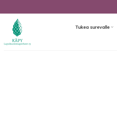
Skip
to
content
Tukea surevalle