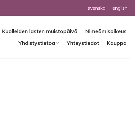
svenska
english
Kuolleiden lasten muistopäivä
Nimeämisoikeus
Yhdistystietoa
Yhteystiedot
Kauppa