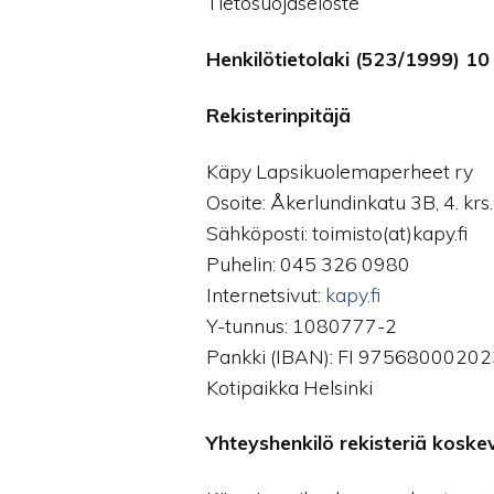
Tietosuojaseloste
Henkilötietolaki (523/1999) 10 
Rekisterinpitäjä
Käpy Lapsikuolemaperheet ry
Osoite: Åkerlundinkatu 3B, 4. k
Sähköposti: toimisto(at)kapy.fi
Puhelin: 045 326 0980
Internetsivut:
kapy.fi
Y-tunnus: 1080777-2
Pankki (IBAN): FI 9756800020
Kotipaikka Helsinki
Yhteyshenkilö rekisteriä koske