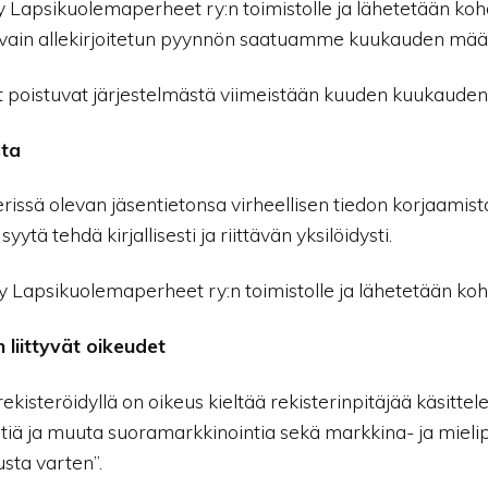
 Lapsikuolemaperheet ry:n toimistolle ja lähetetään koh
e vain allekirjoitetun pyynnön saatuamme kuukauden mää
 poistuvat järjestelmästä viimeistään kuuden kuukauden
sta
erissä olevan jäsentietonsa virheellisen tiedon korjaamista,
tä tehdä kirjallisesti ja riittävän yksilöidysti.
 Lapsikuolemaperheet ry:n toimistolle ja lähetetään koh
 liittyvät oikeudet
ekisteröidyllä on oikeus kieltää rekisterinpitäjää käsitt
tiä ja muuta suoramarkkinointia sekä markkina- ja mieli
sta varten”.