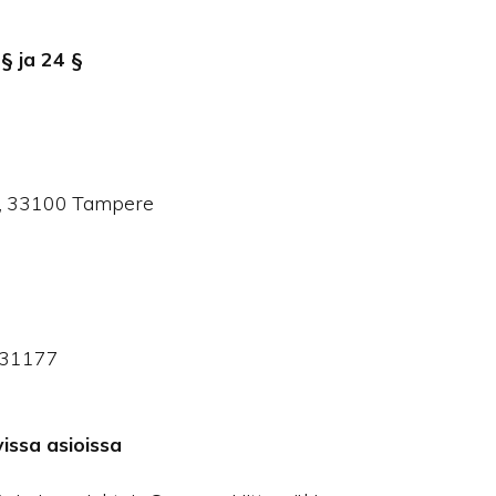
§ ja 24 §
rs., 33100 Tampere
231177
vissa asioissa