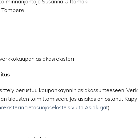
toiminnanjohtaja Susanna Uittomäki
00 Tampere
verkkokaupan asiakasrekisteri
itus
sittely perustuu kaupankäynnin asiakassuhteeseen. Ver
aan tilausten toimittamiseen. Jos asiakas on ostanut Käpy
nrekisterin tietosuojaseloste sivulta Asiakirjat
)