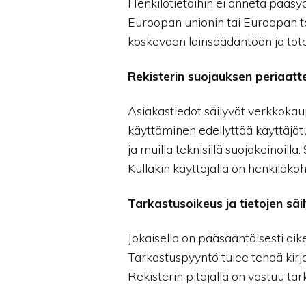
Henkilötietoihin ei anneta pääsy
Euroopan unionin tai Euroopan ta
koskevaan lainsäädäntöön ja tot
Rekisterin suojauksen periaatt
Asiakastiedot säilyvät verkkoka
käyttäminen edellyttää käyttäjät
ja muilla teknisillä suojakeinoilla
Kullakin käyttäjällä on henkilökoh
Tarkastusoikeus ja tietojen säi
Jokaisella on pääsääntöisesti oik
Tarkastuspyyntö tulee tehdä kirjall
Rekisterin pitäjällä on vastuu tar