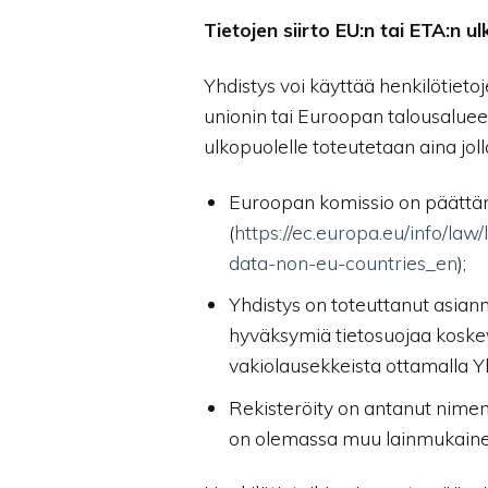
Tietojen siirto EU:n tai ETA:n ul
Yhdistys voi käyttää henkilötieto
unionin tai Euroopan talousaluee
ulkopuolelle toteutetaan aina joll
Euroopan komissio on päättäny
(
https://ec.europa.eu/info/la
data-non-eu-countries_en
);
Yhdistys on toteuttanut asian
hyväksymiä tietosuojaa koskevi
vakiolausekkeista ottamalla Y
Rekisteröity on antanut nimeno
on olemassa muu lainmukaine