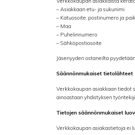
Verkkokaupan asiakkaista kerätää
– Asiakkaan etu- ja sukunimi
– Katuosoite, postinumero ja pa
– Maa
– Puhelinnumero
– Sähköpostiosoite
Jäsenyyden ostaneilta pyydetään li
Säännönmukaiset tietolähteet
Verkkokaupan asiakkaan tiedot sa
ainoastaan yhdistyksen työntekijä
Tietojen säännönmukaiset luo
Verkkokaupan asiakastietoja ei lu