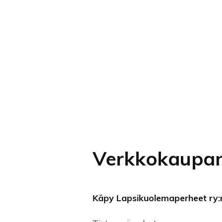
Verkkokaupan 
Käpy Lapsikuolemaperheet ry:n