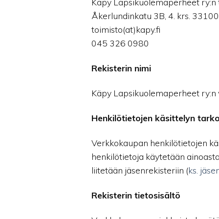
Käpy Lapsikuolemaperheet ry:n 
Åkerlundinkatu 3B, 4. krs. 331
toimisto(at)kapy.fi
045 326 0980
Rekisterin nimi
Käpy Lapsikuolemaperheet ry:n 
Henkilötietojen käsittelyn tarko
Verkkokaupan henkilötietojen kä
henkilötietoja käytetään ainoast
liitetään jäsenrekisteriin (
ks. jäse
Rekisterin tietosisältö